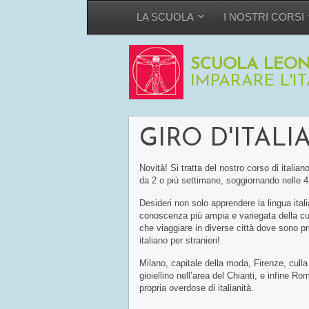
LA SCUOLA
I NOSTRI CORSI
SCUOLA LEON
IMPARARE L'I
GIRO D'ITALI
Novità! Si tratta del nostro corso di italian
da 2 o più settimane, soggiornando nelle 4
Desideri non solo apprendere la lingua ital
conoscenza più ampia e variegata della cul
che viaggiare in diverse città dove sono pr
italiano per stranieri!
Milano, capitale della moda, Firenze, cull
gioiellino nell’area del Chianti, e infine 
propria overdose di italianità.