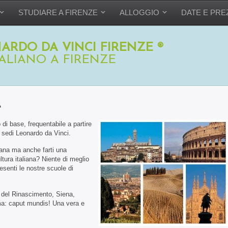
STUDIARE A FIRENZE
ALLOGGIO
DATE E PRE
ARDO DA VINCI FIRENZE ®
TALIANO A FIRENZE
A
o di base, frequentabile a partire
 sedi Leonardo da Vinci.
iana ma anche farti una
tura italiana? Niente di meglio
esenti le nostre scuole di
a del Rinascimento, Siena,
Roma: caput mundis! Una vera e