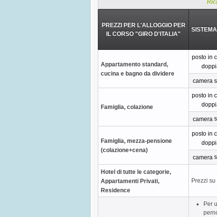
Ric
PREZZI PER L'ALLOGGIO PER
SISTEMA
IL CORSO "GIRO D'ITALIA"
posto in
Appartamento standard,
doppi
cucina e bagno da dividere
camera s
posto in
doppi
Famiglia, colazione
s
camera
posto in
Famiglia, mezza-pensione
doppi
(colazione+cena)
s
camera
Hotel di tutte le categorie,
Prezzi su 
Appartamenti Privati,
Residence
Per u
perno