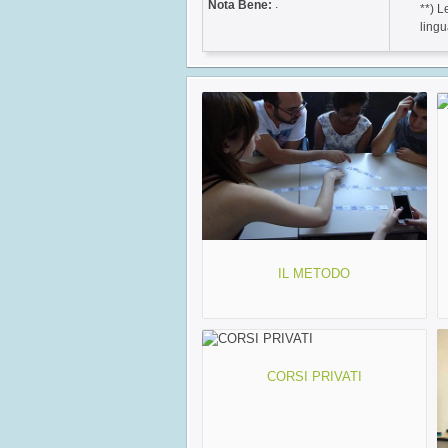
.
Nota Bene:
**) L
ling
IL METODO
CORSI PRIVATI