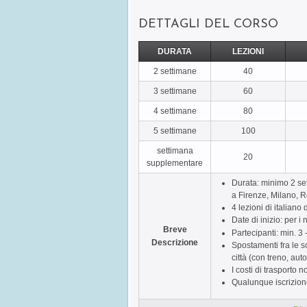
DETTAGLI DEL CORSO
DURATA
LEZIONI
2 settimane
40
3 settimane
60
4 settimane
80
5 settimane
100
settimana
20
supplementare
Durata: minimo 2 set
a Firenze, Milano, R
4 lezioni di italiano 
Date di inizio: per i 
Breve
Partecipanti: min. 3
Descrizione
Spostamenti fra le s
città (con treno, auto
I costi di trasporto 
Qualunque iscrizione