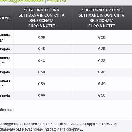
|
hiedi Maggiori Informazioni
Iscriviti Ora
SOGGIORNO DI UNA
SOGGIORNO DI 2 O PIÙ
SETTIMANA IN OGNI CITTÀ
SETTIMANE IN OGNI CITTÀ
ZIONE
SELEZIONATA
SELEZIONATA
EURO A NOTTE
EURO A NOTTE
 camera
€ 38
€ 28
a**
€ 45
€ 35
ingola
 camera
€ 43
€ 33
a**
€ 50
€ 40
ingola
 camera
€ 59
€ 49
a**
€ 66
€ 56
ingola
richiesta
n soggiorno di una settimana nella città selezionata si applicano prezzi di
ttamento più elevati, come indicato nella colonna 1.