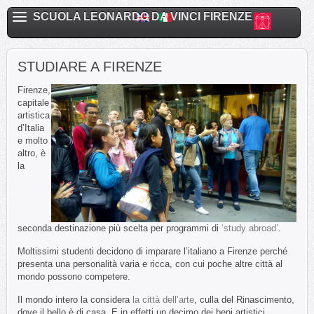
SCUOLA LEONARDO DA VINCI FIRENZE
STUDIARE A FIRENZE
Firenze,
capitale
artistica
d’Italia
e molto
altro, è
la
seconda destinazione più scelta per programmi di
‘study abroad’
.
Moltissimi studenti decidono di imparare l’italiano a Firenze perché
presenta una personalità varia e ricca, con cui poche altre città al
mondo possono competere.
Il mondo intero la considera
la città dell’arte
, culla del Rinascimento,
dove il bello è di casa. E in effetti un decimo dei beni artistici