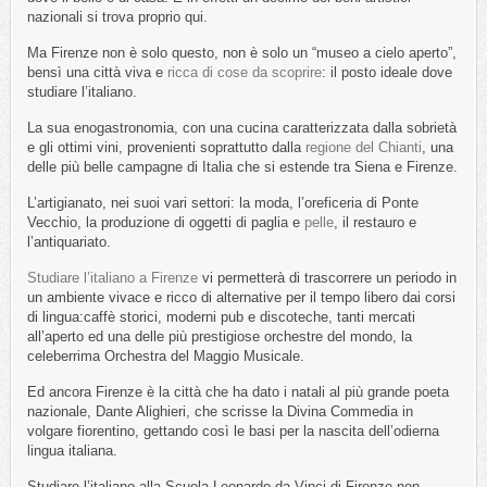
nazionali si trova proprio qui.
Ma Firenze non è solo questo, non è solo un “museo a cielo aperto”,
bensì una città viva e
ricca di cose da scoprire
: il posto ideale dove
studiare l’italiano.
La sua enogastronomia, con una cucina caratterizzata dalla sobrietà
e gli ottimi vini, provenienti soprattutto dalla
regione del Chianti
, una
delle più belle campagne di Italia che si estende tra Siena e Firenze.
L’artigianato, nei suoi vari settori: la moda, l’oreficeria di Ponte
Vecchio, la produzione di oggetti di paglia e
pelle
, il restauro e
l’antiquariato.
Studiare l’italiano a Firenze
vi permetterà di trascorrere un periodo in
un ambiente vivace e ricco di alternative per il tempo libero dai corsi
di lingua:caffè storici, moderni pub e discoteche, tanti mercati
all’aperto ed una delle più prestigiose orchestre del mondo, la
celeberrima Orchestra del Maggio Musicale.
Ed ancora Firenze è la città che ha dato i natali al più grande poeta
nazionale, Dante Alighieri, che scrisse la Divina Commedia in
volgare fiorentino, gettando così le basi per la nascita dell’odierna
lingua italiana.
Studiare l’italiano alla Scuola Leonardo da Vinci di Firenze non